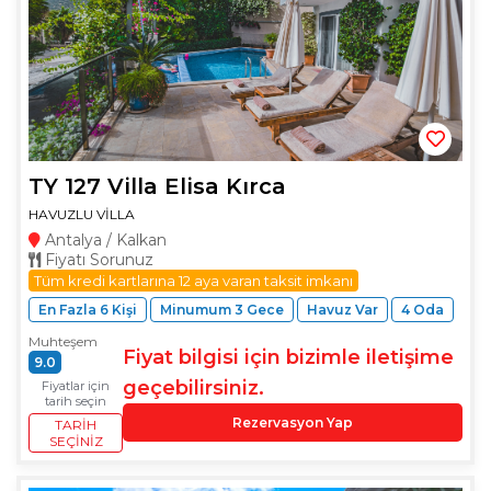
TY 127 Villa Elisa Kırca
HAVUZLU VİLLA
Antalya / Kalkan
Fiyatı Sorunuz
Tüm kredi kartlarına 12 aya varan taksit imkanı
En Fazla 6 Kişi
Minumum 3 Gece
Havuz Var
4 Oda
Muhteşem
Fiyat bilgisi için bizimle iletişime
9.0
geçebilirsiniz.
Fiyatlar için
tarih seçin
Rezervasyon Yap
TARIH
SEÇINIZ