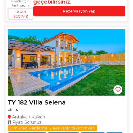
geçebilirsiniz.
Fiyatlar için
tarih seçin
Rezervasyon Yap
TARIH
SEÇINIZ
TY 182 Villa Selena
VİLLA
Antalya / Kalkan
Fiyatı Sorunuz
Tüm kredi kartlarına 12 aya varan taksit imkanı