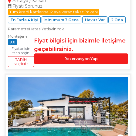
Antalya / Kalkan
Fiyatı Sorunuz
Tüm kredi kartlarına 12 aya varan taksit imkanı
En Fazla 4 Kişi
Minumum 3 Gece
Havuz Var
2 Oda
ParametreHatasiYetiskinYok
Muhteşem
Fiyat bilgisi için bizimle iletişime
9.0
geçebilirsiniz.
Fiyatlar için
tarih seçin
Rezervasyon Yap
TARIH
SEÇINIZ