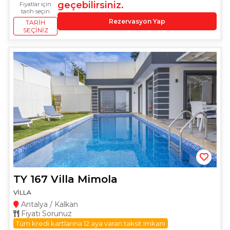
geçebilirsiniz.
Fiyatlar için
tarih seçin
Rezervasyon Yap
TARIH
SEÇINIZ
TY 167 Villa Mimola
VİLLA
Antalya / Kalkan
Fiyatı Sorunuz
Tüm kredi kartlarına 12 aya varan taksit imkanı