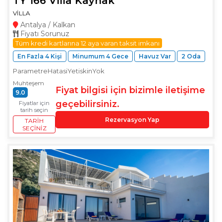
TY 166 Villa Kaynak
VİLLA
Antalya / Kalkan
Fiyatı Sorunuz
Tüm kredi kartlarına 12 aya varan taksit imkanı
En Fazla 4 Kişi
Minumum 4 Gece
Havuz Var
2 Oda
ParametreHatasiYetiskinYok
Muhteşem
Fiyat bilgisi için bizimle iletişime
9.0
geçebilirsiniz.
Fiyatlar için
tarih seçin
Rezervasyon Yap
TARIH
SEÇINIZ