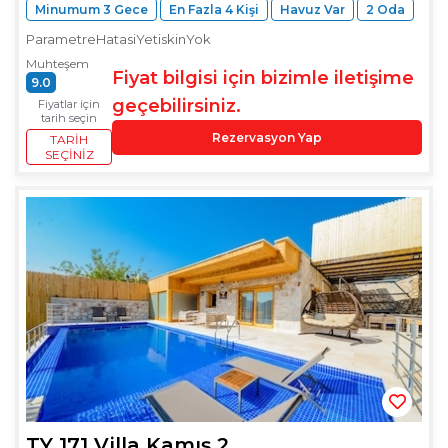
Minumum 3 Gece
En Fazla 4 Kişi
Havuz Var
2 Oda
ParametreHatasiYetiskinYok
Muhteşem
Fiyat bilgisi için bizimle iletişime
9.0
geçebilirsiniz.
Fiyatlar için
tarih seçin
Rezervasyon Yap
TARIH
SEÇINIZ
TY 171 Villa Kamış 2