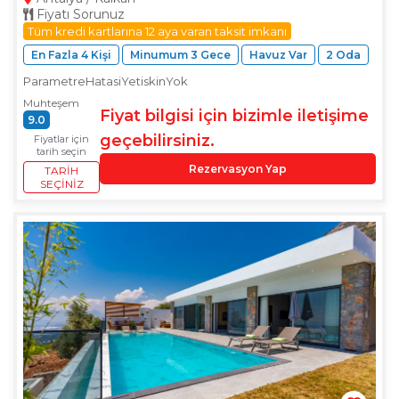
Fiyatı Sorunuz
Tüm kredi kartlarına 12 aya varan taksit imkanı
En Fazla 4 Kişi
Minumum 3 Gece
Havuz Var
2 Oda
ParametreHatasiYetiskinYok
Muhteşem
Fiyat bilgisi için bizimle iletişime
9.0
geçebilirsiniz.
Fiyatlar için
tarih seçin
Rezervasyon Yap
TARIH
SEÇINIZ