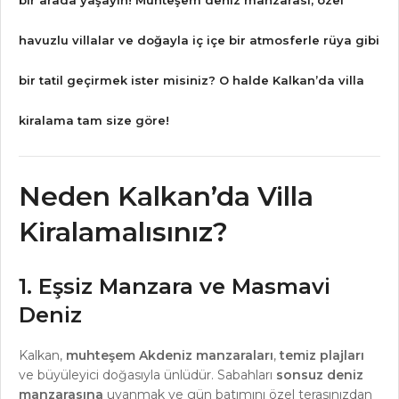
bir arada yaşayın! Muhteşem deniz manzarası, özel
havuzlu villalar ve doğayla iç içe bir atmosferle rüya gibi
bir tatil geçirmek ister misiniz? O halde
Kalkan’da villa
kiralama
tam size göre!
Neden Kalkan’da Villa
Kiralamalısınız?
1. Eşsiz Manzara ve Masmavi
Deniz
Kalkan,
muhteşem Akdeniz manzaraları
,
temiz plajları
ve büyüleyici doğasıyla ünlüdür. Sabahları
sonsuz deniz
manzarasına
uyanmak ve gün batımını özel terasınızdan