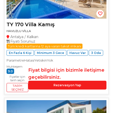
TY 170 Villa Kamış
HAVUZLU VİLLA
Antalya / Kalkan
Fiyatı Sorunuz
Tüm kredi kartlarına 12 aya varan taksit imkanı
En Fazla 6 Kişi
Minimum 3 Gece
Havuz Var
3 Oda
ParametreHatasiYetiskinYok
Muhteşem
Fiyat bilgisi için bizimle iletişime
9.0
geçebilirsiniz.
Fiyatlar için
tarih seçin
Rezervasyon Yap
TARIH
SEÇINIZ