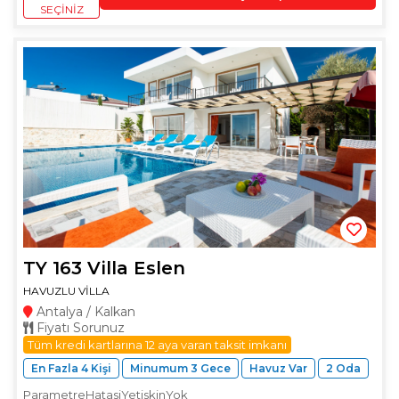
SEÇINIZ
TY 163 Villa Eslen
HAVUZLU VİLLA
Antalya / Kalkan
Fiyatı Sorunuz
Tüm kredi kartlarına 12 aya varan taksit imkanı
En Fazla 4 Kişi
Minumum 3 Gece
Havuz Var
2 Oda
ParametreHatasiYetiskinYok