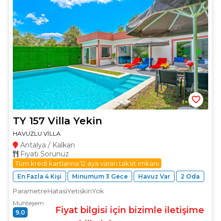
TY 157 Villa Yekin
HAVUZLU VİLLA
Antalya / Kalkan
Fiyatı Sorunuz
Tüm kredi kartlarına 12 aya varan taksit imkanı
En Fazla 4 Kişi
Minumum 3 Gece
Havuz Var
2 Oda
ParametreHatasiYetiskinYok
Muhteşem
Fiyat bilgisi için bizimle iletişime
9.0