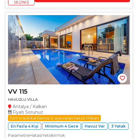
SEÇINIZ
VV 115
HAVUZLU VİLLA
Antalya / Kalkan
Fiyatı Sorunuz
Tüm kredi kartlarına 12 aya varan taksit imkanı
En Fazla 4 Kişi
Minimum 4 Gece
Havuz Var
3 Yatak
ParametreHatasiYetiskinYok