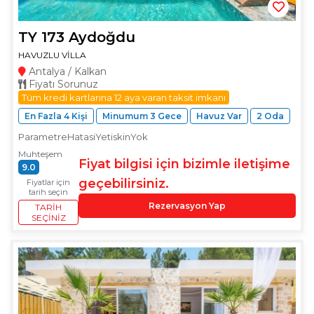
TY 173 Aydoğdu
HAVUZLU VİLLA
Antalya / Kalkan
Fiyatı Sorunuz
Tüm kredi kartlarına 12 aya varan taksit imkanı
En Fazla 4 Kişi
Minumum 3 Gece
Havuz Var
2 Oda
ParametreHatasiYetiskinYok
Muhteşem
Fiyat bilgisi için bizimle iletişime
9.0
geçebilirsiniz.
Fiyatlar için
tarih seçin
Rezervasyon Yap
TARIH
SEÇINIZ