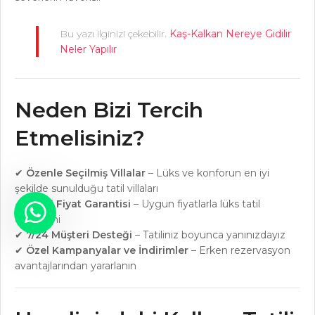
Bu yazı ilginizi çekebilir.
Kaş-Kalkan Nereye Gidilir
Neler Yapılır
Neden Bizi Tercih
Etmelisiniz?
✔
Özenle Seçilmiş Villalar
– Lüks ve konforun en iyi
şekilde sunulduğu tatil villaları
✔
En İyi Fiyat Garantisi
– Uygun fiyatlarla lüks tatil
deneyimi
✔
7/24 Müşteri Desteği
– Tatiliniz boyunca yanınızdayız
✔
Özel Kampanyalar ve İndirimler
– Erken rezervasyon
avantajlarından yararlanın