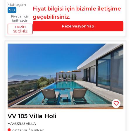
Muhteşem
Fiyat bilgisi için bizimle iletişime
9.0
geçebilirsiniz.
Fiyatlar için
tarih seçin
Rezervasyon Yap
TARIH
SEÇINIZ
VV 105 Villa Holi
HAVUZLU VİLLA
Antalya / Kalkan