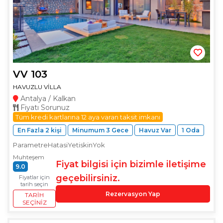
VV 103
HAVUZLU VİLLA
Antalya / Kalkan
Fiyatı Sorunuz
Tüm kredi kartlarına 12 aya varan taksit imkanı
En Fazla 2 kişi
Minumum 3 Gece
Havuz Var
1 Oda
ParametreHatasiYetiskinYok
Muhteşem
Fiyat bilgisi için bizimle iletişime
9.0
geçebilirsiniz.
Fiyatlar için
tarih seçin
Rezervasyon Yap
TARIH
SEÇINIZ