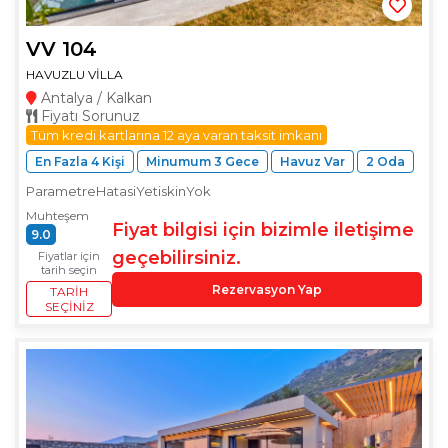
VV 104
HAVUZLU VİLLA
Antalya / Kalkan
Fiyatı Sorunuz
Tüm kredi kartlarına 12 aya varan taksit imkanı
En Fazla 4 Kişi
Minumum 3 Gece
Havuz Var
2 Oda
ParametreHatasiYetiskinYok
Muhteşem
Fiyat bilgisi için bizimle iletişime
9.0
geçebilirsiniz.
Fiyatlar için
tarih seçin
Rezervasyon Yap
TARIH
SEÇINIZ