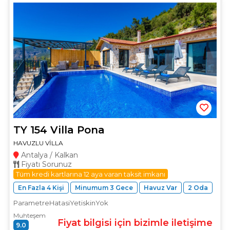
TY 154 Villa Pona
HAVUZLU VİLLA
Antalya / Kalkan
Fiyatı Sorunuz
Tüm kredi kartlarına 12 aya varan taksit imkanı
En Fazla 4 Kişi
Minumum 3 Gece
Havuz Var
2 Oda
ParametreHatasiYetiskinYok
Muhteşem
Fiyat bilgisi için bizimle iletişime
9.0