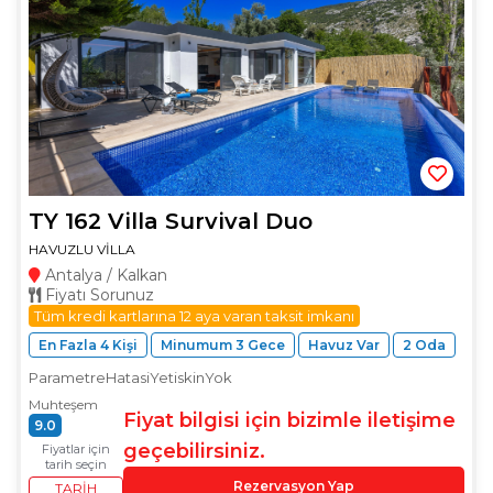
TY 162 Villa Survival Duo
HAVUZLU VİLLA
Antalya / Kalkan
Fiyatı Sorunuz
Tüm kredi kartlarına 12 aya varan taksit imkanı
En Fazla 4 Kişi
Minumum 3 Gece
Havuz Var
2 Oda
ParametreHatasiYetiskinYok
Muhteşem
Fiyat bilgisi için bizimle iletişime
9.0
geçebilirsiniz.
Fiyatlar için
tarih seçin
Rezervasyon Yap
TARIH