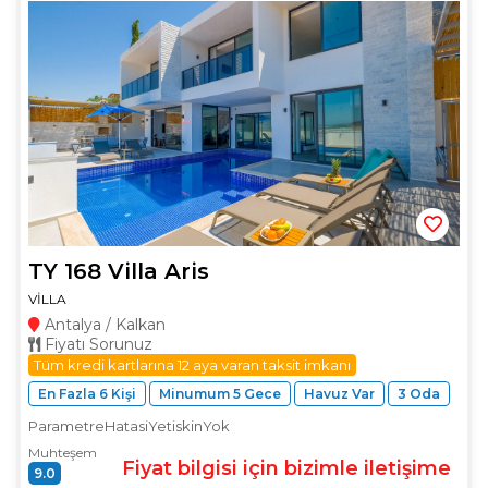
TY 168 Villa Aris
VİLLA
Antalya / Kalkan
Fiyatı Sorunuz
Tüm kredi kartlarına 12 aya varan taksit imkanı
En Fazla 6 Kişi
Minumum 5 Gece
Havuz Var
3 Oda
ParametreHatasiYetiskinYok
Muhteşem
Fiyat bilgisi için bizimle iletişime
9.0