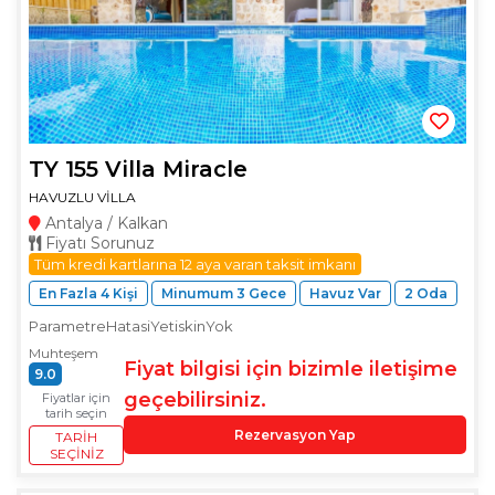
TY 155 Villa Miracle
HAVUZLU VİLLA
Antalya / Kalkan
Fiyatı Sorunuz
Tüm kredi kartlarına 12 aya varan taksit imkanı
En Fazla 4 Kişi
Minumum 3 Gece
Havuz Var
2 Oda
ParametreHatasiYetiskinYok
Muhteşem
Fiyat bilgisi için bizimle iletişime
9.0
geçebilirsiniz.
Fiyatlar için
tarih seçin
Rezervasyon Yap
TARIH
SEÇINIZ