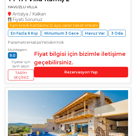
HAVUZLU VİLLA
Antalya / Kalkan
Fiyatı Sorunuz
Tüm kredi kartlarına 12 aya varan taksit imkanı
En Fazla 6 Kişi
Minumum 3 Gece
Havuz Var
3 Oda
ParametreHatasiYetiskinYok
Muhteşem
Fiyat bilgisi için bizimle iletişime
9.0
geçebilirsiniz.
Fiyatlar için
tarih seçin
Rezervasyon Yap
TARIH
SEÇINIZ