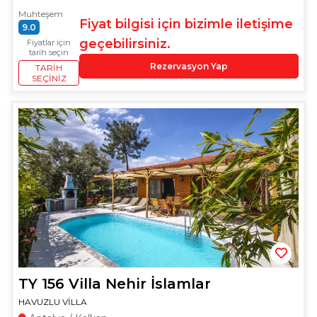
Muhteşem
Fiyat bilgisi için bizimle iletişime
9.0
geçebilirsiniz.
Fiyatlar için
tarih seçin
Rezervasyon Yap
TARIH
SEÇINIZ
TY 156 Villa Nehir İslamlar
HAVUZLU VİLLA