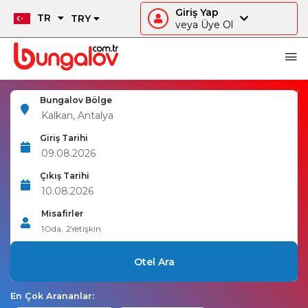
Giriş Yap
TR
TRY
veya Üye Ol
Bungalov Bölge
Giriş Tarihi
Çıkış Tarihi
Misafirler
1
Oda,
2
Yetişkin
Otel Ara
En Çok Arananlar: