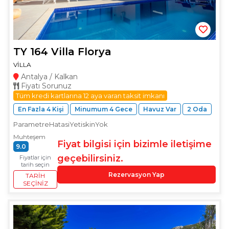
TY 164 Villa Florya
VİLLA
Antalya / Kalkan
Fiyatı Sorunuz
Tüm kredi kartlarına 12 aya varan taksit imkanı
En Fazla 4 Kişi
Minumum 4 Gece
Havuz Var
2 Oda
ParametreHatasiYetiskinYok
Muhteşem
Fiyat bilgisi için bizimle iletişime
9.0
geçebilirsiniz.
Fiyatlar için
tarih seçin
Rezervasyon Yap
TARIH
SEÇINIZ