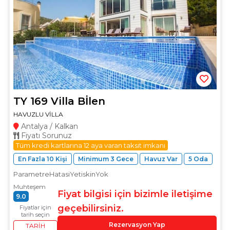
TY 169 Villa Bİlen
HAVUZLU VİLLA
Antalya / Kalkan
Fiyatı Sorunuz
Tüm kredi kartlarına 12 aya varan taksit imkanı
En Fazla 10 Kişi
Minimum 3 Gece
Havuz Var
5 Oda
ParametreHatasiYetiskinYok
Muhteşem
Fiyat bilgisi için bizimle iletişime
9.0
geçebilirsiniz.
Fiyatlar için
tarih seçin
Rezervasyon Yap
TARIH