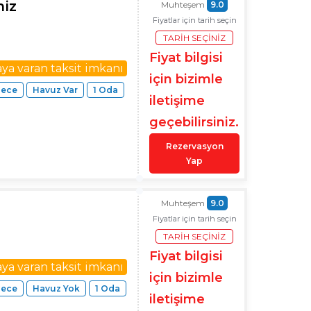
niz
Muhteşem
9.0
Fiyatlar için tarih seçin
TARIH SEÇINIZ
Fiyat bilgisi
aya varan taksit imkanı
için bizimle
Gece
Havuz Var
1 Oda
iletişime
geçebilirsiniz.
Rezervasyon
Yap
Muhteşem
9.0
Fiyatlar için tarih seçin
TARIH SEÇINIZ
Fiyat bilgisi
aya varan taksit imkanı
için bizimle
Gece
Havuz Yok
1 Oda
iletişime