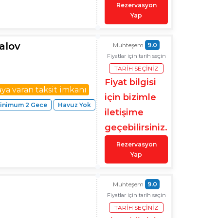
Rezervasyon
Yap
alov
Muhteşem
9.0
Fiyatlar için tarih seçin
TARIH SEÇINIZ
Fiyat bilgisi
aya varan taksit imkanı
için bizimle
inimum 2 Gece
Havuz Yok
iletişime
geçebilirsiniz.
Rezervasyon
Yap
Muhteşem
9.0
Fiyatlar için tarih seçin
TARIH SEÇINIZ