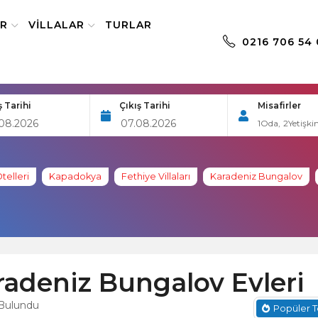
ER
VILLALAR
TURLAR
0216 706 54 
ş Tarihi
Çıkış Tarihi
Misafirler
1
Oda,
2
Yetişki
elleri
Kapadokya
Fethiye Villaları
Karadeniz Bungalov
radeniz Bungalov Evleri
 Bulundu
Popüler T