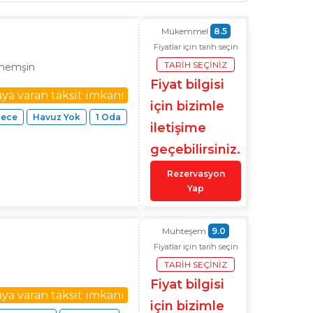
Mükemmel
8.5
Fiyatlar için tarih seçin
TARIH SEÇINIZ
ıhemşin
Fiyat bilgisi
aya varan taksit imkanı
için bizimle
Gece
Havuz Yok
1 Oda
iletişime
geçebilirsiniz.
Rezervasyon
Yap
Muhteşem
9.0
Fiyatlar için tarih seçin
TARIH SEÇINIZ
Fiyat bilgisi
aya varan taksit imkanı
için bizimle