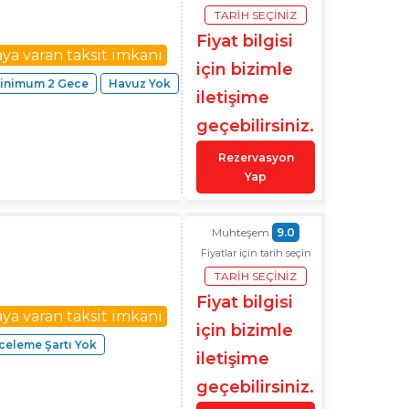
TARIH SEÇINIZ
Fiyat bilgisi
aya varan taksit imkanı
için bizimle
inimum 2 Gece
Havuz Yok
iletişime
geçebilirsiniz.
Rezervasyon
Yap
Muhteşem
9.0
Fiyatlar için tarih seçin
TARIH SEÇINIZ
Fiyat bilgisi
aya varan taksit imkanı
için bizimle
eleme Şartı Yok
iletişime
geçebilirsiniz.