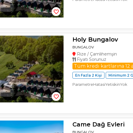
Holy Bungalov
BUNGALOV
Rize / Çamlıhemşin
Fiyatı Sorunuz
Tüm kredi kartlarına 12 
En Fazla 2 Kişi
Minimum 2 
ParametreHatasiYetiskinYok
Came Dağ Evleri
BUNGALOV