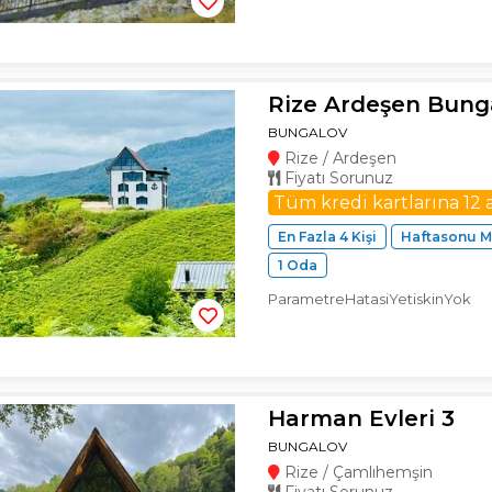
Rize Ardeşen Bung
BUNGALOV
Rize / Ardeşen
Fiyatı Sorunuz
Tüm kredi kartlarına 12 
En Fazla 4 Kişi
Haftasonu M
1 Oda
ParametreHatasiYetiskinYok
Harman Evleri 3
BUNGALOV
Rize / Çamlıhemşin