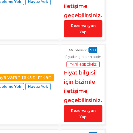
celeme Yok
Havuz Yok
iletişime
geçebilirsiniz.
Rezervasyon
Yap
Muhteşem
9.0
Fiyatlar için tarih seçin
TARIH SEÇINIZ
Fiyat bilgisi
aya varan taksit imkanı
için bizimle
celeme Yok
Havuz Yok
iletişime
geçebilirsiniz.
Rezervasyon
Yap