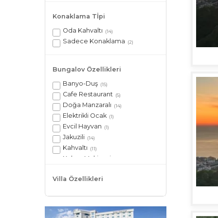
Konaklama Tİpi
Oda Kahvaltı
(14)
Sadece Konaklama
(2)
Bungalov Özellikleri
Banyo-Duş
(15)
Cafe Restaurant
(5)
Doğa Manzaralı
(14)
Elektrikli Ocak
(1)
Evcil Hayvan
(1)
Jakuzili
(14)
Kahvaltı
(11)
Kahve Makinesi
(6)
Mangal
(7)
Villa Özellikleri
Mini Buzdolabı
(11)
Mutfak Araç- Gereçleri
(6)
Netflix
(5)
Otopark
(13)