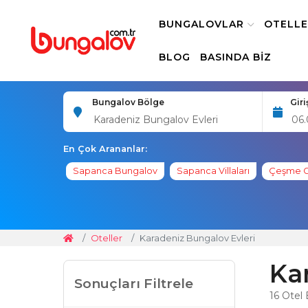
BUNGALOVLAR
OTELL
BLOG
BASINDA BIZ
Bungalov Bölge
Giri
En Çok Arananlar:
Sapanca Bungalov
Sapanca Villaları
Çeşme Ot
Oteller
Karadeniz Bungalov Evleri
Ka
Sonuçları Filtrele
16
Otel