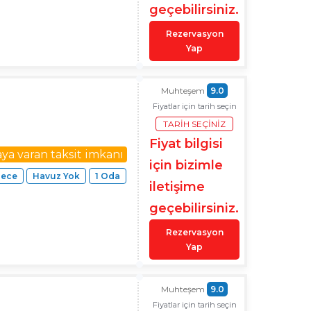
geçebilirsiniz.
Rezervasyon
Yap
Muhteşem
9.0
Fiyatlar için tarih seçin
TARIH SEÇINIZ
Fiyat bilgisi
aya varan taksit imkanı
için bizimle
Gece
Havuz Yok
1 Oda
iletişime
geçebilirsiniz.
Rezervasyon
Yap
Muhteşem
9.0
Fiyatlar için tarih seçin