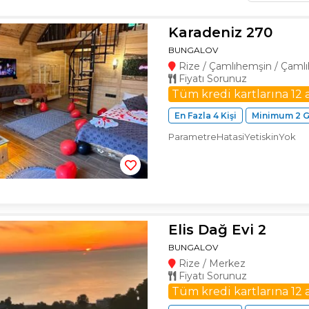
Karadeniz 270
BUNGALOV
Rize / Çamlıhemşin / Çaml
Fiyatı Sorunuz
Tüm kredi kartlarına 12 
En Fazla 4 Kişi
Minimum 2 
ParametreHatasiYetiskinYok
Elis Dağ Evi 2
BUNGALOV
Rize / Merkez
Fiyatı Sorunuz
Tüm kredi kartlarına 12 