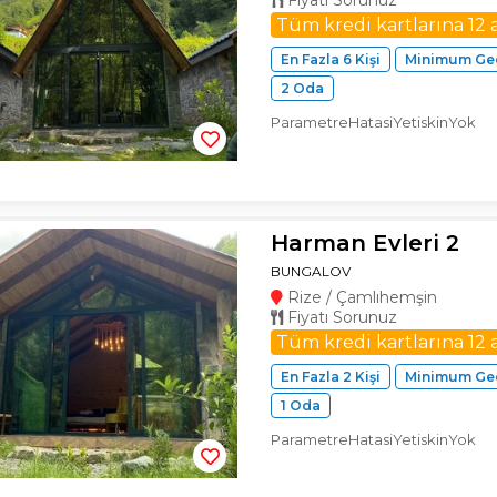
Fiyatı Sorunuz
Tüm kredi kartlarına 12 
En Fazla 6 Kişi
Minimum Ge
2 Oda
ParametreHatasiYetiskinYok
Harman Evleri 2
BUNGALOV
Rize / Çamlıhemşin
Fiyatı Sorunuz
Tüm kredi kartlarına 12 
En Fazla 2 Kişi
Minimum Ge
1 Oda
ParametreHatasiYetiskinYok