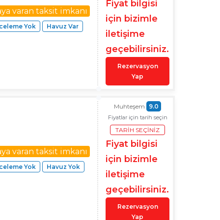
Fiyat bilgisi
aya varan taksit imkanı
için bizimle
celeme Yok
Havuz Var
iletişime
geçebilirsiniz.
Rezervasyon
Yap
Muhteşem
9.0
Fiyatlar için tarih seçin
TARIH SEÇINIZ
Fiyat bilgisi
aya varan taksit imkanı
için bizimle
celeme Yok
Havuz Yok
iletişime
geçebilirsiniz.
Rezervasyon
Yap