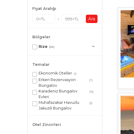
Fiyat Aralığı
-
Ara
Bölgeler
Rize
(16)
Temalar
Ekonomik Oteller
(1)
Erken Rezervasyon
(7)
Bungalov
Karadeniz Bungalov
(16)
Evleri
Muhafazakar Havuzlu
(3)
Jakuzili Bungalov
Otel Zincirleri