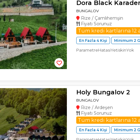
Dora Black Karade
BUNGALOV
Rize / Çamlıhemşin
Fiyatı Sorunuz
Tüm kredi kartlarına 12 
En Fazla 4 Kişi
Minimum 2 
ParametreHatasiYetiskinYok
Holy Bungalov 2
BUNGALOV
Rize / Ardeşen
Fiyatı Sorunuz
Tüm kredi kartlarına 12 
En Fazla 4 Kişi
Minimum 2 
ParametreHatasiYetiskinYok