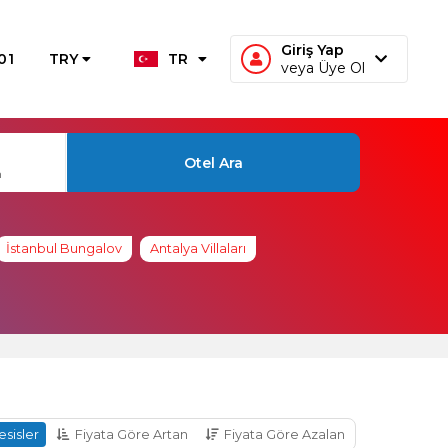
Giriş Yap
01
TRY
TR
veya Üye Ol
Otel Ara
n
İstanbul Bungalov
Antalya Villaları
esisler
Fiyata Göre Artan
Fiyata Göre Azalan