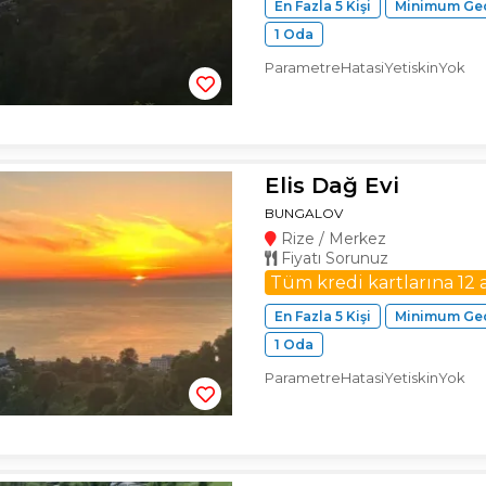
En Fazla 5 Kişi
Minimum Ge
1 Oda
ParametreHatasiYetiskinYok
Elis Dağ Evi
BUNGALOV
Rize / Merkez
Fiyatı Sorunuz
Tüm kredi kartlarına 12 
En Fazla 5 Kişi
Minimum Ge
1 Oda
ParametreHatasiYetiskinYok