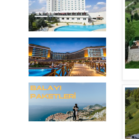
Oturma Grubu
(8)
Split Klima
(8)
Su Isıtıcı
(8)
TV
(13)
Trekking
(3)
Zıpline
(2)
İnternet
(12)
Şömine İçin Odun
(2)
Şömineli
(9)