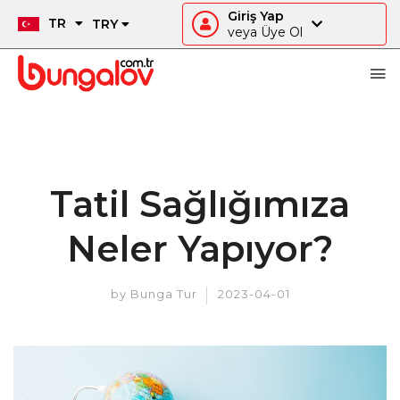
Giriş Yap
TR
TRY
veya Üye Ol
Tatil Sağlığımıza
Neler Yapıyor?
by
Bunga Tur
2023-04-01