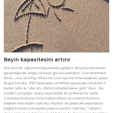
Beyin kapasitesini artırır
Ara vermek, öğrenme kapasitesini geliştirir. Beyniniz tamamen
gevşediğinde, bilgiyi ve beyin gücünü pekiştirir. Overwhelmed:
Work, Love and Play When No One Has the Time kitabının yazarı
Brigid Schulte, "PET taramaları ve MRI'lar sayesinde nörobilim o
kadar nettir ki, 'aha' anı, zihniniz rahatlamışken gelir" diyor. Bu
yüzden yürüyüşte, duşta veya tatilde en iyi fikirleriniz vardır.
Columbia Business School'da profesör ve yönetim bölümü
başkanı olan Adam Galinsky, seyahat ve yaratıcılık arasında bir
bağlantı kuran çok sayıda çalışma yürüttü. Galinsky, "Yabancı