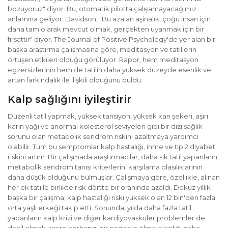
bozuyoruz" diyor. Bu, otomatik pilotta çalışamayacağımız
anlamına geliyor. Davidson, "Bu azalan aşinalık, çoğu insan için
daha tam olarak mevcut olmak, gerçekten uyanmak için bir
fırsattır" diyor. The Journal of Positive Psychology'de yer alan bir
başka araştırma çalışmasına göre, meditasyon ve tatillerin
örtüşen etkileri olduğu görülüyor. Rapor, hem meditasyon
egzersizlerinin hem de tatilin daha yüksek düzeyde esenlik ve
artan farkındalık ile ilişkili olduğunu buldu.
Kalp sağlığını iyileştirir
Düzenli tatil yapmak, yüksek tansiyon, yüksek kan şekeri, aşırı
karın yağı ve anormal kolesterol seviyeleri gibi bir dizi sağlık
sorunu olan metabolik sendrom riskini azaltmaya yardımcı
olabilir. Tüm bu semptomlar kalp hastalığı, inme ve tip 2 diyabet
riskini artırır. Bir çalışmada araştırmacılar, daha sık tatil yapanların
metabolik sendrom tanısı kriterlerini karşılama olasılıklarının
daha düşük olduğunu bulmuşlar. Çalışmaya göre, özellikle, alınan
her ek tatille birlikte risk dörtte bir oranında azaldı. Dokuz yıllık
başka bir çalışma, kalp hastalığı riski yüksek olan 12 bin'den fazla
orta yaşlı erkeği takip etti. Sonunda, yılda daha fazla tatil
yapanların kalp krizi ve diğer kardiyovasküler problemler de