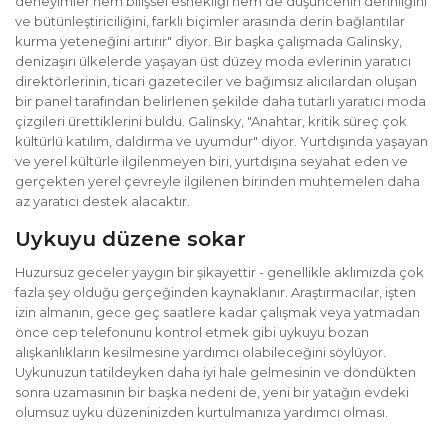
deneyimler hem bilişsel esnekliği hem de düşüncenin derinliğini
ve bütünleştiriciliğini, farklı biçimler arasında derin bağlantılar
kurma yeteneğini artırır" diyor. Bir başka çalışmada Galinsky,
denizaşırı ülkelerde yaşayan üst düzey moda evlerinin yaratıcı
direktörlerinin, ticari gazeteciler ve bağımsız alıcılardan oluşan
bir panel tarafından belirlenen şekilde daha tutarlı yaratıcı moda
çizgileri ürettiklerini buldu. Galinsky, "Anahtar, kritik süreç çok
kültürlü katılım, daldırma ve uyumdur" diyor. Yurtdışında yaşayan
ve yerel kültürle ilgilenmeyen biri, yurtdışına seyahat eden ve
gerçekten yerel çevreyle ilgilenen birinden muhtemelen daha
az yaratıcı destek alacaktır.
Uykuyu düzene sokar
Huzursuz geceler yaygın bir şikayettir - genellikle aklımızda çok
fazla şey olduğu gerçeğinden kaynaklanır. Araştırmacılar, işten
izin almanın, gece geç saatlere kadar çalışmak veya yatmadan
önce cep telefonunu kontrol etmek gibi uykuyu bozan
alışkanlıkların kesilmesine yardımcı olabileceğini söylüyor.
Uykunuzun tatildeyken daha iyi hale gelmesinin ve döndükten
sonra uzamasının bir başka nedeni de, yeni bir yatağın evdeki
olumsuz uyku düzeninizden kurtulmanıza yardımcı olması.