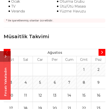
Ocak
Oturma Grubu
TV
Ütü/Ütü Masası
Veranda
Yüzme Havuzu
* ile işaretlenmiş olanlar ücretlidir.
Müsaitlik Takvimi
Ağustos
Pzt
Sal
Car
Per
Cum
Cmt
Paz
1
2
Fırsatı Yakaladın
3
4
5
6
7
8
9
10
11
12
13
14
15
16
17
18
19
20
21
22
23