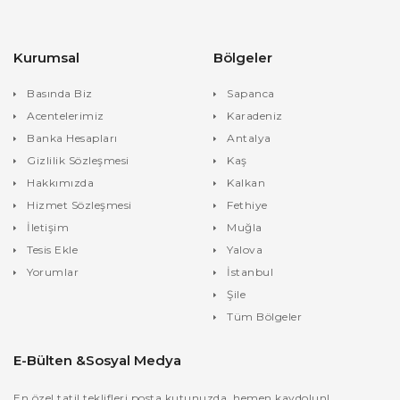
Kurumsal
Bölgeler
Basında Biz
Sapanca
Acentelerimiz
Karadeniz
Banka Hesapları
Antalya
Gizlilik Sözleşmesi
Kaş
Hakkımızda
Kalkan
Hizmet Sözleşmesi
Fethiye
İletişim
Muğla
Tesis Ekle
Yalova
Yorumlar
İstanbul
Şile
Tüm Bölgeler
E-Bülten &Sosyal Medya
En özel tatil teklifleri posta kutunuzda, hemen kaydolun!