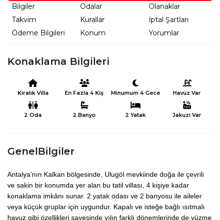
Bilgiler
Odalar
Olanaklar
Takvim
Kurallar
İptal Şartları
Ödeme Bilgileri
Konum
Yorumlar
Konaklama Bilgileri
Kiralık Villa
En Fazla 4 Kiş
Minumum 4 Gece
Havuz Var
2 Oda
2 Banyo
2 Yatak
Jakuzi Var
GenelBilgiler
Antalya’nın Kalkan bölgesinde, Ulugöl mevkiinde doğa ile çevrili
ve sakin bir konumda yer alan bu tatil villası, 4 kişiye kadar
konaklama imkânı sunar. 2 yatak odası ve 2 banyosu ile aileler
veya küçük gruplar için uygundur. Kapalı ve isteğe bağlı ısıtmalı
havuz gibi özellikleri sayesinde yılın farklı dönemlerinde de yüzme