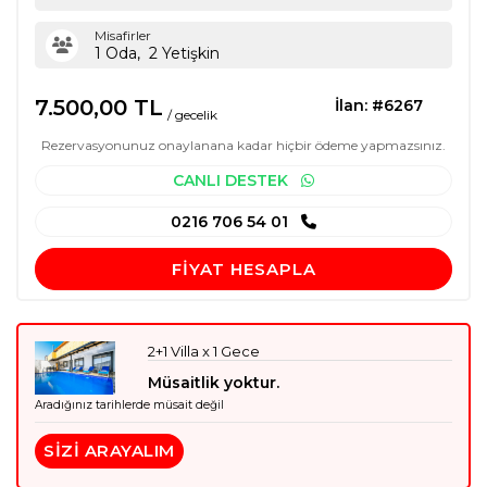
Misafirler
1
Oda,
2
Yetişkin
7.500
,00
TL
İlan: #6267
/ gecelik
Rezervasyonunuz onaylanana kadar hiçbir ödeme yapmazsınız.
CANLI DESTEK
0216 706 54 01
FIYAT HESAPLA
2+1 Villa x 1 Gece
Müsaitlik yoktur.
Aradığınız tarihlerde müsait değil
SIZI ARAYALIM