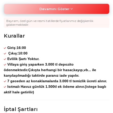
02.11.2026
Sadece Konaklama
9.642
,00
TL
Devamını Göster
Minimum 3 Gece
Bayram, özel gün ve resmi tatillerde fiyatlarımız değişkenlik
göstermektedir.
Kurallar
Giriş:16:00
Çıkış:10:00
Evlilik Şartı Yoktur.
Villaya giriş yaparken 3.000 tl depozito
ödenmektedir.Çıkışta herhangi bir hasar,kayıp,vb... ile
karşılaşılmadığı taktirde paranız iade yapılır.
7 geceden az konaklamalarda 3.000 tl temizlik ücreti alınır.
Isıtmalı Havuz günlük 1.500tl ek ödeme alınır.(istege baglı
aktif hale getirilir)
İptal Şartları